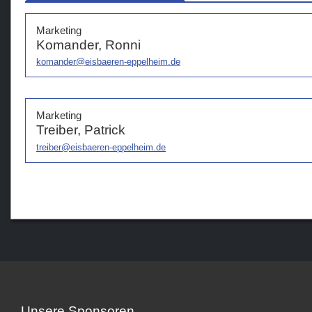
Marketing
Komander, Ronni
komander@eisbaeren-eppelheim.de
Marketing
Treiber, Patrick
treiber@eisbaeren-eppelheim.de
Unsere Sponsoren