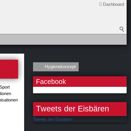
Dashboard
Hygienekonzept
Facebook
Sport
tionen
nisationen
Tweets der Eisbären
Tweets der Eisbären