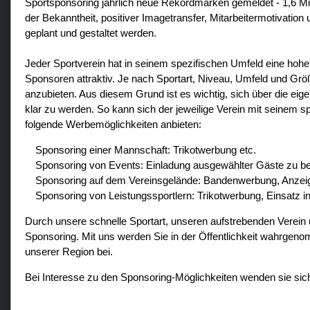
Sportsponsoring jährlich neue Rekordmarken gemeldet - 1,6 Mi
der Bekanntheit, positiver Imagetransfer, Mitarbeitermotivati
geplant und gestaltet werden.
Jeder Sportverein hat in seinem spezifischen Umfeld eine hohe
Sponsoren attraktiv. Je nach Sportart, Niveau, Umfeld und Größ
anzubieten. Aus diesem Grund ist es wichtig, sich über die 
klar zu werden. So kann sich der jeweilige Verein mit seinem 
folgende Werbemöglichkeiten anbieten:
Sponsoring einer Mannschaft: Trikotwerbung etc.
Sponsoring von Events: Einladung ausgewählter Gäste zu be
Sponsoring auf dem Vereinsgelände: Bandenwerbung, Anzeige
Sponsoring von Leistungssportlern: Trikotwerbung, Einsatz i
Durch unsere schnelle Sportart, unseren aufstrebenden Verein u
Sponsoring. Mit uns werden Sie in der Öffentlichkeit wahrgenom
unserer Region bei.
Bei Interesse zu den Sponsoring-Möglichkeiten wenden sie sic