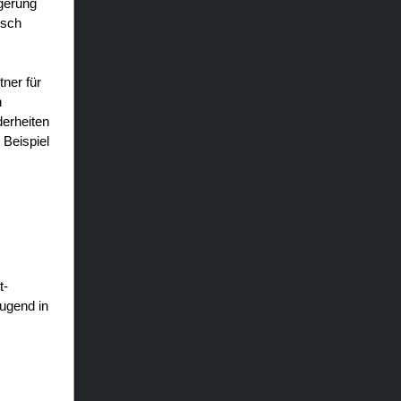
igerung
isch
ner für
n
erheiten
 Beispiel
t-
Jugend in