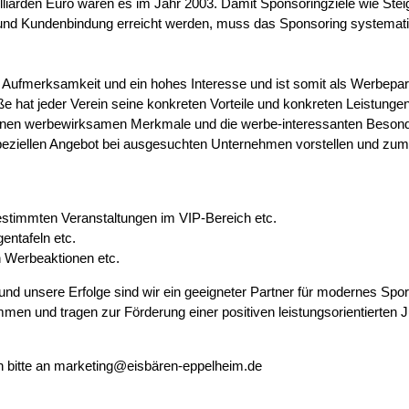
lliarden Euro waren es im Jahr 2003. Damit Sponsoringziele wie Ste
on und Kundenbindung erreicht werden, muss das Sponsoring systemat
 Aufmerksamkeit und ein hohes Interesse und ist somit als Werbepart
e hat jeder Verein seine konkreten Vorteile und konkreten Leistunge
eigenen werbewirksamen Merkmale und die werbe-interessanten Besond
speziellen Angebot bei ausgesuchten Unternehmen vorstellen und zum
stimmten Veranstaltungen im VIP-Bereich etc.
ntafeln etc.
n Werbeaktionen etc.
nd unsere Erfolge sind wir ein geeigneter Partner für modernes Spor
men und tragen zur Förderung einer positiven leistungsorientierten 
h bitte an marketing@eisbären-eppelheim.de