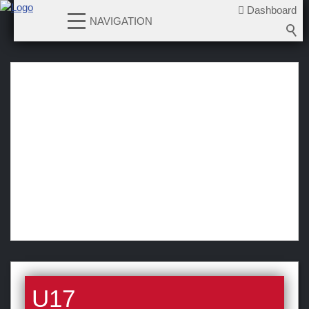
Dashboard
NAVIGATION
News
Teams
1. Mannschaft
U17
News
Spielplan
U15
U13
U11
Laufschule KidzOnIce
U17