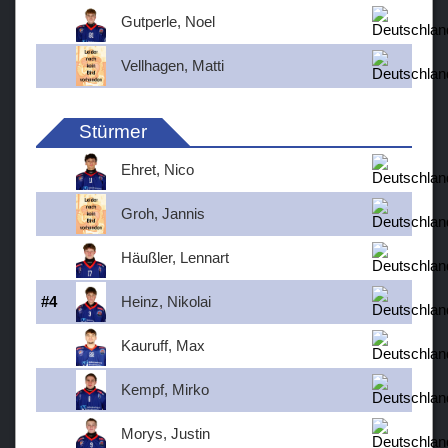
Gutperle, Noel
Vellhagen, Matti
Stürmer
Ehret, Nico
Groh, Jannis
Häußler, Lennart
#
4
Heinz, Nikolai
Kauruff, Max
Kempf, Mirko
Morys, Justin