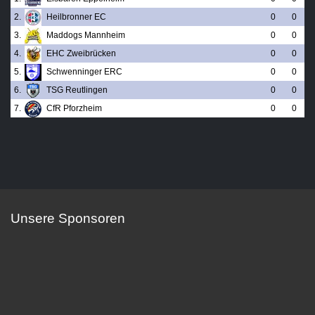
2.
Heilbronner EC
0
0
3.
Maddogs Mannheim
0
0
4.
EHC Zweibrücken
0
0
5.
Schwenninger ERC
0
0
6.
TSG Reutlingen
0
0
7.
CfR Pforzheim
0
0
Unsere Sponsoren