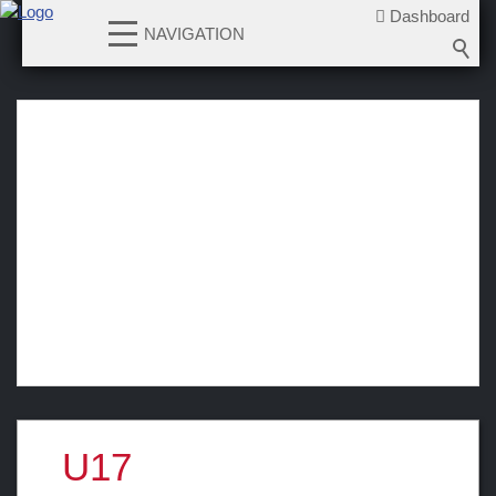
Dashboard
NAVIGATION
News
Teams
1. Mannschaft
U17
News
Spielplan
U15
U13
U11
Laufschule KidzOnIce
U17