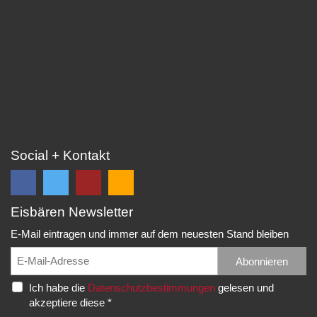
Social + Kontakt
Eisbären Newsletter
Folge
Folge
EC
Falls
uns
uns
Eisbären
Du
E-Mail eintragen und immer auf dem neuesten Stand bleiben
auf
auf
Eppelheim
unsere
Facebook
Twitter
News,
Abonnieren
Rudolf-
und
und
Spielberichte,
Diesel-
Ich habe die
Datenschutzbestimmungen
gelesen und
erhalte
erhalte
etc.
Str.
akzeptiere diese *
die
die
als
20