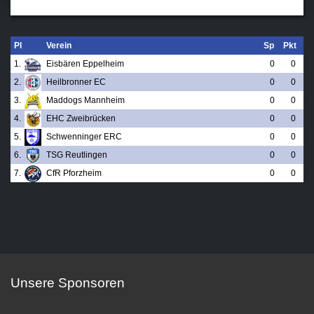
Pl
Verein
Sp
Pkt
1.
Eisbären Eppelheim
0
0
2.
Heilbronner EC
0
0
3.
Maddogs Mannheim
0
0
4.
EHC Zweibrücken
0
0
5.
Schwenninger ERC
0
0
6.
TSG Reutlingen
0
0
7.
CfR Pforzheim
0
0
Unsere Sponsoren