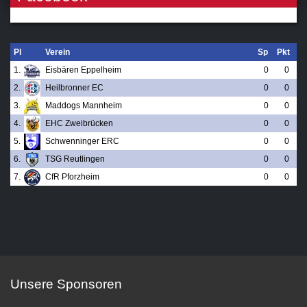
Pl
Verein
Sp
Pkt
1.
Eisbären Eppelheim
0
0
2.
Heilbronner EC
0
0
3.
Maddogs Mannheim
0
0
4.
EHC Zweibrücken
0
0
5.
Schwenninger ERC
0
0
6.
TSG Reutlingen
0
0
7.
CfR Pforzheim
0
0
Unsere Sponsoren