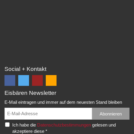
Social + Kontakt
Eisbären Newsletter
Folge
Folge
EC
Falls
uns
uns
Eisbären
Du
E-Mail eintragen und immer auf dem neuesten Stand bleiben
auf
auf
Eppelheim
unsere
Facebook
Twitter
News,
Abonnieren
Rudolf-
und
und
Spielberichte,
Diesel-
Ich habe die
Datenschutzbestimmungen
gelesen und
erhalte
erhalte
etc.
Str.
akzeptiere diese *
die
die
als