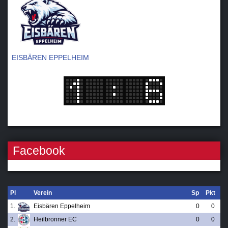
EISBÄREN EPPELHEIM
Facebook
Pl
Verein
Sp
Pkt
1.
Eisbären Eppelheim
0
0
2.
Heilbronner EC
0
0