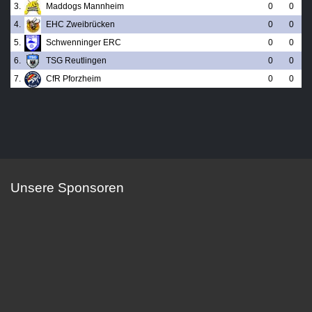
3.
Maddogs Mannheim
0
0
4.
EHC Zweibrücken
0
0
5.
Schwenninger ERC
0
0
6.
TSG Reutlingen
0
0
7.
CfR Pforzheim
0
0
Unsere Sponsoren