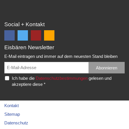
Social + Kontakt
Eisbären Newsletter
Folge
Folge
EC
Falls
uns
uns
Eisbären
Du
E-Mail eintragen und immer auf dem neuesten Stand bleiben
auf
auf
Eppelheim
unsere
Facebook
Twitter
News,
Abonnieren
Rudolf-
und
und
Spielberichte,
Diesel-
Ich habe die
Datenschutzbestimmungen
gelesen und
erhalte
erhalte
etc.
Str.
akzeptiere diese *
die
die
als
20
neuesten
neuesten
RSS
69214
Infos.
Infos.
abonnieren
Eppelheim
möchtest...
Kontakt
Telefon:
Sitemap
06221
Datenschutz
–